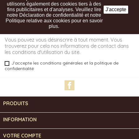
utilisons également des cookies tiers à des
fins publicitaires et d'analyses. Veuillez lire
J'accepte
Recevez nos offres spéciales
notre Déclaration de confidentialité et notre
Politique relative aux cookies pour en savoir
plus.
Vous pouvez vous désinscrire à tout moment. Vous
trouverez pour cela nos informations de contact dans
les conditions d'utilisation du site.
J'accepte les conditions générales et la politique de
confidentialité
Facebook
PRODUITS

INFORMATION

VOTRE COMPTE
