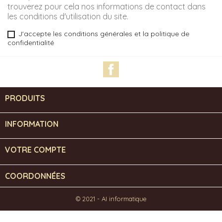
trouverez pour cela nos informations de contact dans
les conditions d'utilisation du site.
J'accepte les conditions générales et la politique de
confidentialité
Facebook
PRODUITS

INFORMATION

VOTRE COMPTE

COORDONNÉES
© 2021 - AI informatique