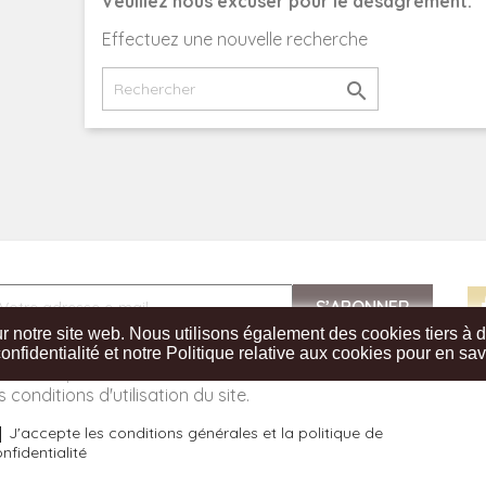
Veuillez nous excuser pour le désagrément.
Effectuez une nouvelle recherche

notre site web. Nous utilisons également des cookies tiers à des 
ous pouvez vous désinscrire à tout moment. Vous
onfidentialité et notre Politique relative aux cookies pour en sav
rouverez pour cela nos informations de contact dans
s conditions d'utilisation du site.
J'accepte les conditions générales et la politique de
nfidentialité