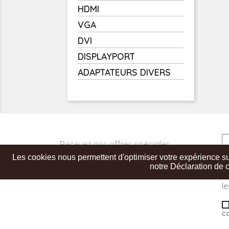
HDMI
VGA
DVI
DISPLAYPORT
ADAPTATEURS DIVERS
Recevez nos offres spéciales
Les cookies nous permettent d'optimiser votre expérience sur 
V
notre Déclaration de c
t
le
co