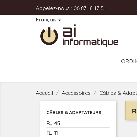
Appelez-nous :
06 87 18 17 51
Français

ORDI
Accueil
Accessoires
Câbles & Adapt
R
CÂBLES & ADAPTATEURS
RJ 45
RJ 11