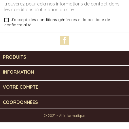
trouverez pour cela nos informations de contact dans
les conditions d'utilisation du site.
J'accepte les conditions générales et la politique de
confidentialité
Facebook
PRODUITS

INFORMATION

VOTRE COMPTE

COORDONNÉES
© 2021 - AI informatique