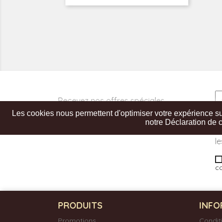
Recevez nos offres spéciales
Les cookies nous permettent d'optimiser votre expérience sur 
V
notre Déclaration de c
t
le
co
PRODUITS
INFO
Promotions
Condit