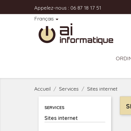
Appelez-nous :
06 87 18 17 51
Français

ORDI
Accueil
Services
Sites internet
S
SERVICES
Sites internet