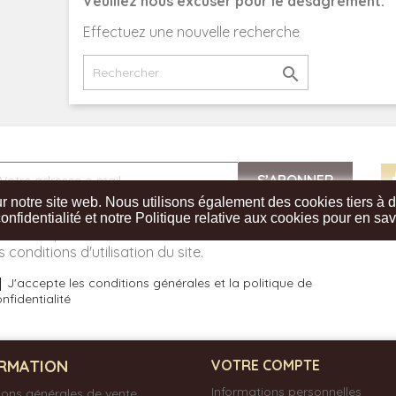
Veuillez nous excuser pour le désagrément.
Effectuez une nouvelle recherche

notre site web. Nous utilisons également des cookies tiers à des 
ous pouvez vous désinscrire à tout moment. Vous
onfidentialité et notre Politique relative aux cookies pour en sav
rouverez pour cela nos informations de contact dans
s conditions d'utilisation du site.
J'accepte les conditions générales et la politique de
nfidentialité
RMATION
VOTRE COMPTE
Informations personnelles
ions générales de vente